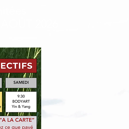
imitées
 AOÛT 2026