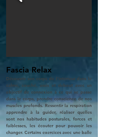
Fascia Relax
Découvrir son corps de l'intérieur dans le
calme, couché, assis et debout avec un
objectif de connexion à ce qui se passe
dans le corps, prendre conscience de nos
muscles profonds. Ressentir la respiration
apprendre à la guider, réaliser quelles
sont nos habitudes posturales, forces et
faiblesses, les écouter pour pouvoir les
changer. Certains exercices avec une balle