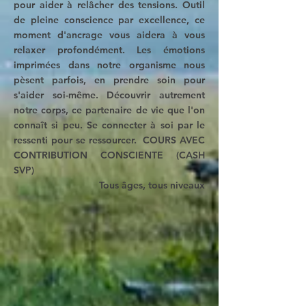
pour aider à relâcher des tensions. Outil
de pleine conscience par excellence, ce
moment d'ancrage vous aidera à vous
relaxer profondément. Les émotions
imprimées dans notre organisme nous
pèsent parfois, en prendre soin pour
s'aider soi-même. Découvrir autrement
notre corps, ce partenaire de vie que l'on
connaît si peu. Se connecter à soi par le
ressenti pour se ressourcer. COURS AVEC
CONTRIBUTION CONSCIENTE
(CASH
SVP)
Tous âges, tous niveaux