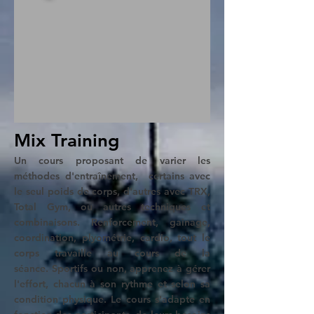
Mix Training
Un cours proposant de varier les
méthodes d'entraînement,
certains avec
le seul poids de corps, d'autres avec TRX,
Total Gym, ou autres techniques et
combinaisons. Renforcement, gainage,
coordination, plyométrie, cardio, tout le
corps travaille au cours de la
séance.
Sportifs ou non, apprenez à gérer
l'effort, chacun à son rythme et selon sa
condition physique. Le cours s'adapte en