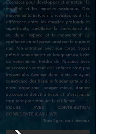
Exercices pour développer et entretenir la
mobilité
et les muscles posturaux. Des
mouvements naturels à revisiter, sentir la
différence entre les muscles profonds et
superficiels, améliorer la conscience de
soi dans l'espace et le mouvement. La
confiance en soi passe aussi par le rapport
que l'on entretien avec son corps. Soyez
prêts à vous amuser en bougeant ou à rire
de vous-même. Perdre de l'aisance avec
son corps en sortant de l'enfance n'est pas
irréversible. Avancer dans la vie en ayant
conscience des besoins fondamentaux de
notre organisme, bouger mieux, donner
au corps ce dont il a besoin. Il n'est jamais
trop tard pour stimuler la résilience.
COURS AVEC CONTRIBUTION
CONSCIENTE (CASH SVP)
Tous âges, tous niveaux